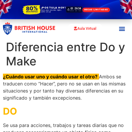
¡POSTULA HOY!
01
59
53
:
:
BECAS LIMITADAS
Beca para estudiar ingles
HORAS
MIN
SEG
100% virtual
Aula Virtual
Diferencia entre Do y
Make
¿Cuándo usar uno y cuándo usar el otro?
Ambos se
traducen como “Hacer”, pero no se usan en las mismas
situaciones y por tanto hay diversas diferencias en su
significado y también excepciones.
DO
Se usa para acciones, trabajos y tareas diarias que no