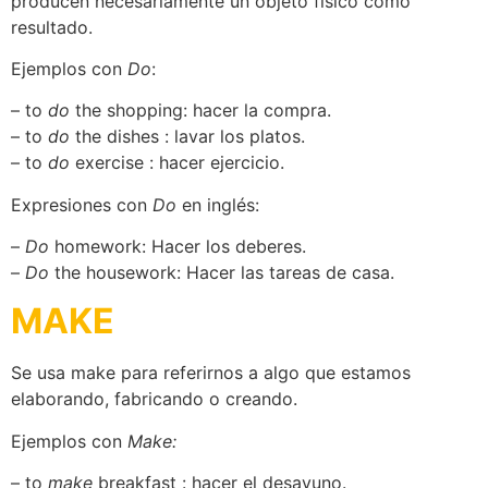
producen necesariamente un objeto físico como
resultado.
Ejemplos con
Do
:
– to
do
the shopping: hacer la compra.
– to
do
the dishes : lavar los platos.
– to
do
exercise : hacer ejercicio.
Expresiones con
Do
en inglés:
–
Do
homework: Hacer los deberes.
–
Do
the housework: Hacer las tareas de casa.
MAKE
Se usa make para referirnos a algo que estamos
elaborando, fabricando o creando.
Ejemplos con
Make:
– to
make
breakfast : hacer el desayuno.