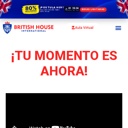
¡POSTULA HOY!
01
59
33
:
:
BECAS LIMITADAS
Beca para estudiar ingles
HORAS
MIN
SEG
100% virtual
Aula Virtual
¡TU MOMENTO ES
AHORA!