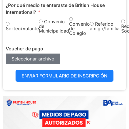
¿Por qué medio te enteraste de British House
International?
Convenio
Referido
Convenio
de
Re
Sorteo/Volante
de
amigo/familiar
Municipalidad
Soc
Colegio
Voucher de pago
Seleccionar archivo
ENVIAR FORMULARIO DE INSCRIPCIÓN
Alternative: