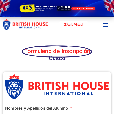
¡POSTULA HOY!
01
59
53
:
:
BECAS LIMITADAS
Beca para estudiar ingles
HORAS
MIN
SEG
100% virtual
Aula Virtual
Formulario de Inscripción
Cusco
Nombres y Apellidos del Alumno