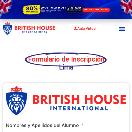
¡POSTULA HOY!
01
59
54
:
:
BECAS LIMITADAS
Beca para estudiar ingles
HORAS
MIN
SEG
100% virtual
Aula Virtual
Formulario de Inscripción
Lima
Nombres y Apellidos del Alumno